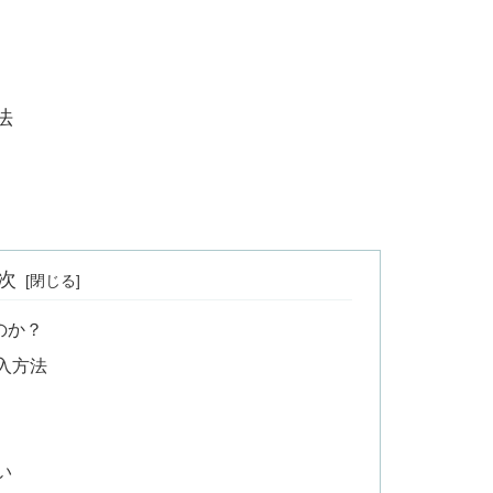
法
次
のか？
入方法
い