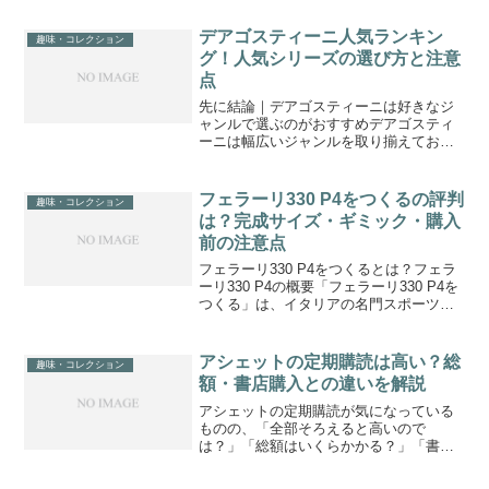
デアゴスティーニ人気ランキン
趣味・コレクション
グ！人気シリーズの選び方と注意
点
先に結論｜デアゴスティーニは好きなジ
ャンルで選ぶのがおすすめデアゴスティ
ーニは幅広いジャンルを取り揃えてお
り、自分の興味や趣味に合ったシリーズ
を選ぶのが一番のポイントです。「分冊
百科」や「パートワーク」という形式
フェラーリ330 P4をつくるの評判
趣味・コレクション
で、少しずつコレクションを完...
は？完成サイズ・ギミック・購入
前の注意点
フェラーリ330 P4をつくるとは？フェラ
ーリ330 P4の概要「フェラーリ330 P4を
つくる」は、イタリアの名門スポーツカ
ー「フェラーリ330 P4」を1/8スケールで
再現する定期購読型のモデルキットで
す。圧倒的な精密性で人気の高いこの...
アシェットの定期購読は高い？総
趣味・コレクション
額・書店購入との違いを解説
アシェットの定期購読が気になっている
ものの、「全部そろえると高いので
は？」「総額はいくらかかる？」「書店
で買うのとどちらがいい？」と迷ってい
ませんか。アシェットは、毎号少しずつ