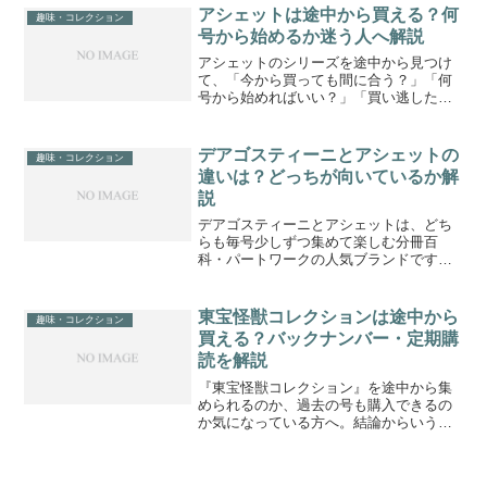
冊子やパーツ、付録を集めながら楽しめ
アシェットは途中から買える？何
趣味・コレクション
る分冊百科・コレクションシリ...
号から始めるか迷う人へ解説
アシェットのシリーズを途中から見つけ
て、「今から買っても間に合う？」「何
号から始めればいい？」「買い逃した号
があると完成できない？」と迷っていま
せんか。アシェットは、毎号少しずつ冊
子やパーツ、付録を集めて楽しむ分冊百
デアゴスティーニとアシェットの
趣味・コレクション
科・コレクションシリーズ...
違いは？どっちが向いているか解
説
デアゴスティーニとアシェットは、どち
らも毎号少しずつ集めて楽しむ分冊百
科・パートワークの人気ブランドです。
どちらも創刊号が手に取りやすい価格に
設定されていることが多く、定期購読や
書店購入でシリーズを集めていく仕組み
東宝怪獣コレクションは途中から
趣味・コレクション
はよく似ています。そのため...
買える？バックナンバー・定期購
読を解説
『東宝怪獣コレクション』を途中から集
められるのか、過去の号も購入できるの
か気になっている方へ。結論からいう
と、『東宝怪獣コレクション』は最新号
または次号から定期購読を始められま
す。すでに刊行された号も、デアゴステ